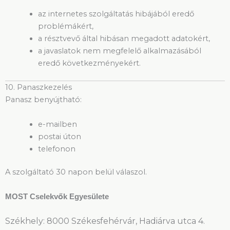
az internetes szolgáltatás hibájából eredő
problémákért,
a résztvevő által hibásan megadott adatokért,
a javaslatok nem megfelelő alkalmazásából
eredő következményekért.
10. Panaszkezelés
Panasz benyújtható:
e-mailben
postai úton
telefonon
A szolgáltató 30 napon belül válaszol.
MOST Cselekvők Egyesülete
Székhely: 8000 Székesfehérvár, Hadiárva utca 4.