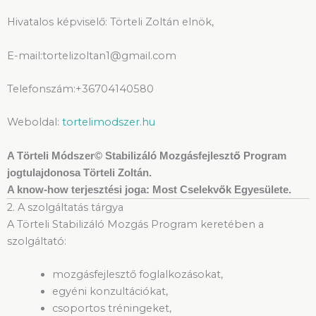
Hivatalos képviselő: Törteli Zoltán elnök,
E-mail:tortelizoltan1@gmail.com
Telefonszám:+36704140580
Weboldal:
tortelimodszer.hu
A Törteli Módszer© Stabilizáló Mozgásfejlesztő Program
jogtulajdonosa Törteli Zoltán.
A know-how terjesztési joga: Most Cselekvők Egyesülete.
2. A szolgáltatás tárgya
A Törteli Stabilizáló Mozgás Program keretében a
szolgáltató:
mozgásfejlesztő foglalkozásokat,
egyéni konzultációkat,
csoportos tréningeket,