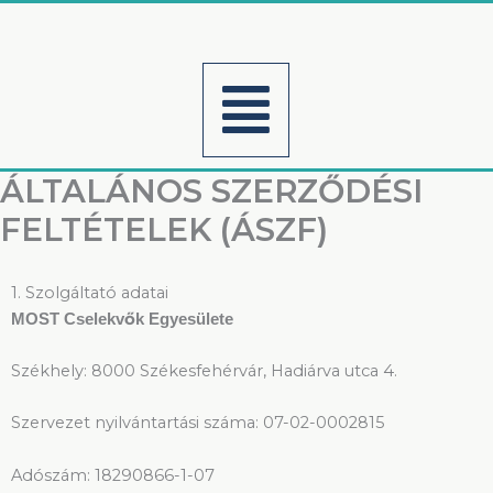
Skip
to
content
Menu
ÁLTALÁNOS SZERZŐDÉSI
FELTÉTELEK (ÁSZF)
1. Szolgáltató adatai
MOST Cselekvők Egyesülete
Székhely: 8000 Székesfehérvár, Hadiárva utca 4.
Szervezet nyilvántartási száma: 07-02-0002815
Adószám: 18290866-1-07