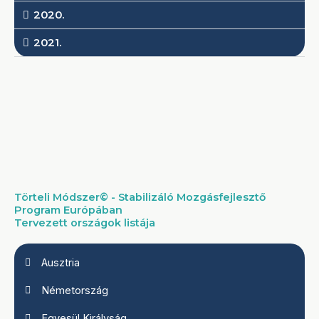
2020.
2021.
Törteli Módszer© - Stabilizáló Mozgásfejlesztő
Program Európában
Tervezett országok listája
Ausztria
Németország
Egyesül Királyság