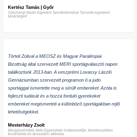
Kertész Tamás | Győr
Széchenyi István Egyetem Sporttudományi Tanszék egyetemi
tanársegéd
Törteli Zolival a MEOSZ és Magyar Paralimpiai
Bizottság által szervezett MERI sportágválasztó napon
találkoztunk 2013-ban. A veszprémi Lovassy László
Gimnáziumban szervezett programon ő a judo
sportággal ismertette meg a sérült embereket. Azóta is
fejleszti tudását és a hozzá forduló gyerekeket
embereket megismerteti a különböző sportágakban rejlő
lehetőségekkel.
Mesterházy Zsolt
Mozgássérültek Aktív Egyesülete irodavezetője, kerekesszékes
kosárlabda és társastánc aktivista