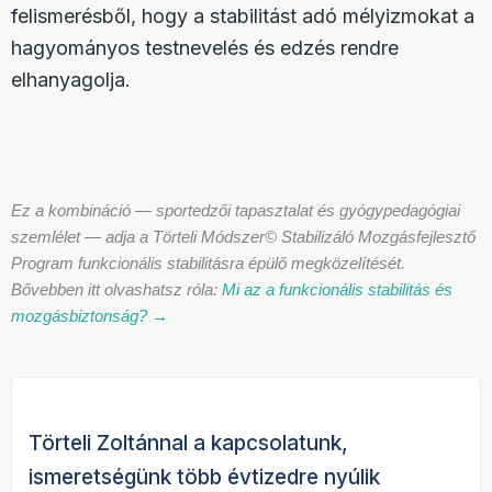
felismerésből, hogy a stabilitást adó mélyizmokat a
hagyományos testnevelés és edzés rendre
elhanyagolja.
Ez a kombináció — sportedzői tapasztalat és gyógypedagógiai
szemlélet — adja a Törteli Módszer© Stabilizáló Mozgásfejlesztő
Program funkcionális stabilitásra épülő megközelítését.
Bővebben itt olvashatsz róla:
Mi az a funkcionális stabilitás és
mozgásbiztonság? →
Törteli Zoltánnal a kapcsolatunk,
ismeretségünk több évtizedre nyúlik