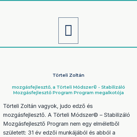
Skip
to
content
Menu
Törteli Zoltán
mozgásfejlesztő, a Törteli Módszer© - Stabilizáló
Mozgásfejlesztő Program Program megalkotója
Törteli Zoltán vagyok, judo edző és
mozgásfejlesztő. A Törteli Módszer© – Stabilizáló
Mozgásfejlesztő Program nem egy elméletből
született: 31 év edzői munkájából és abból a