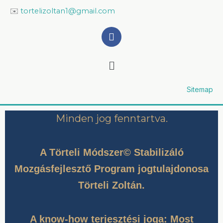
✉️
tortelizoltan1@gmail.com
F
a
c
Menu
e
b
o
o
Sitemap
k
Minden jog fenntartva.
A Törteli Módszer© Stabilizáló
Mozgásfejlesztő Program jogtulajdonosa
Törteli Zoltán.
A know-how terjesztési joga: Most