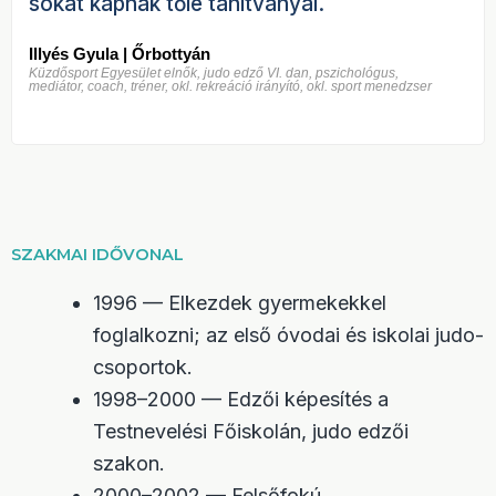
sokat kapnak tőle tanítványai.
Illyés Gyula | Őrbottyán
Küzdősport Egyesület elnők, judo edző VI. dan, pszichológus,
mediátor, coach, tréner, okl. rekreáció irányító, okl. sport menedzser
SZAKMAI IDŐVONAL
1996 — Elkezdek gyermekekkel
foglalkozni; az első óvodai és iskolai judo-
csoportok.
1998–2000 — Edzői képesítés a
Testnevelési Főiskolán, judo edzői
szakon.
2000–2002 — Felsőfokú