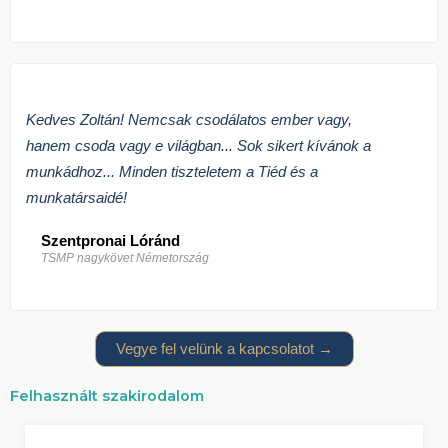
Kedves Zoltán! Nemcsak csodálatos ember vagy,
hanem csoda vagy e világban... Sok sikert kívánok a
munkádhoz... Minden tiszteletem a Tiéd és a
munkatársaidé!
Szentpronai Lóránd
TSMP nagykövet Németország
Vegye fel velünk a kapcsolatot →
Felhasznált szakirodalom