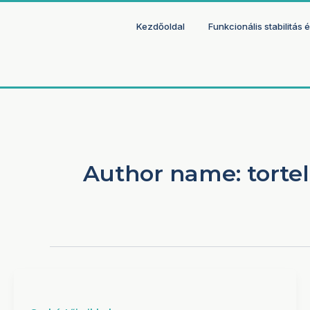
Skip
to
Kezdőoldal
Funkcionális stabilitás
content
Author name: tortel