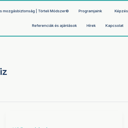
 és mozgásbiztonság | Törteli Módszer©
Programjaink
Képzés
Referenciák és ajánlások
Hírek
Kapcsolat
iz