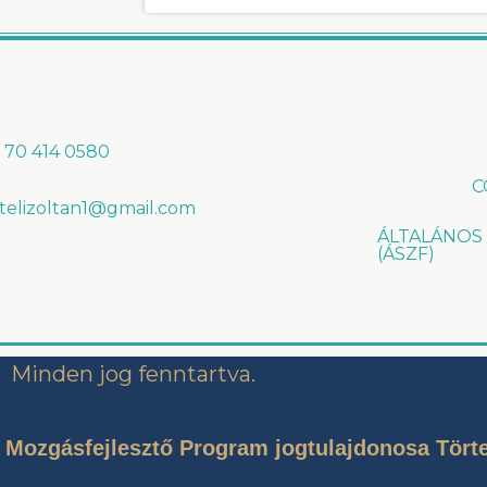
 70 414 0580
C
rtelizoltan1@gmail.com
ÁLTALÁNOS
(ÁSZF)
Minden jog fenntartva.
ó Mozgásfejlesztő Program jogtulajdonosa Törtel