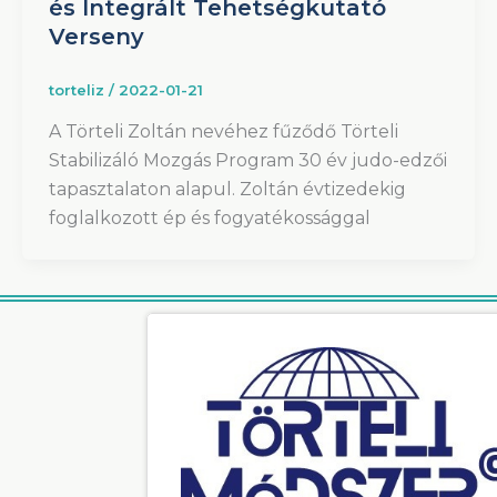
és Integrált Tehetségkutató
Verseny
torteliz
/
2022-01-21
A Törteli Zoltán nevéhez fűződő Törteli
Stabilizáló Mozgás Program 30 év judo-edzői
tapasztalaton alapul. Zoltán évtizedekig
foglalkozott ép és fogyatékossággal