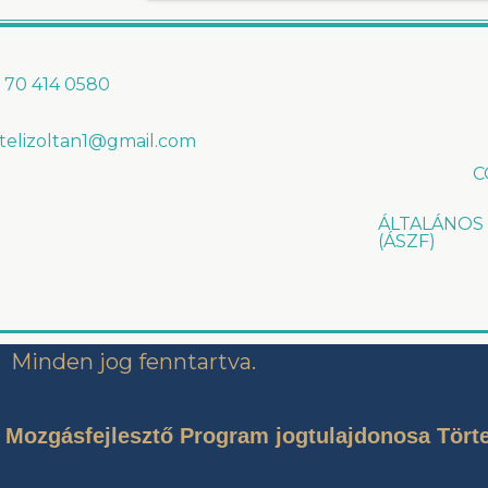
 70 414 0580
rtelizoltan1@gmail.com
C
ÁLTALÁNOS
(ÁSZF)
Minden jog fenntartva.
ó Mozgásfejlesztő Program jogtulajdonosa Törtel