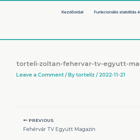
Skip
to
Kezdőoldal
Funkcionális stabilitás
content
torteli-zoltan-fehervar-tv-egyutt-ma
Leave a Comment
/ By
torteliz
/
2022-11-21
PREVIOUS
Fehérvár TV Együtt Magazin