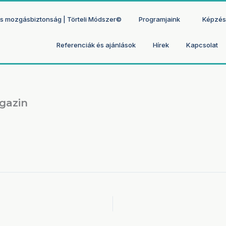
 és mozgásbiztonság | Törteli Módszer©
Programjaink
Képzés
Referenciák és ajánlások
Hírek
Kapcsolat
gazin