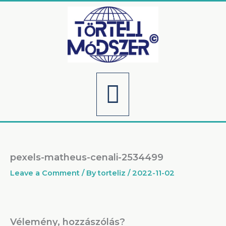
Skip
to
content
Menu
pexels-matheus-cenali-2534499
Leave a Comment
/ By
torteliz
/
2022-11-02
Vélemény, hozzászólás?