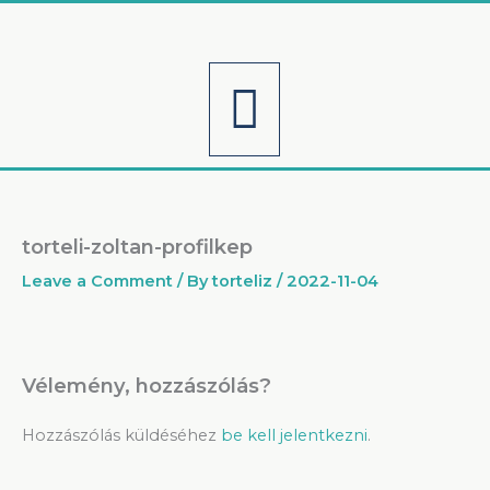
Skip
to
content
Menu
torteli-zoltan-profilkep
Leave a Comment
/ By
torteliz
/
2022-11-04
Vélemény, hozzászólás?
Hozzászólás küldéséhez
be kell jelentkezni
.