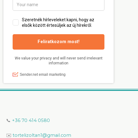
📞
+36 70 414 0580
✉️
tortelizoltan1@gmail.com