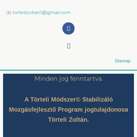
✉️
tortelizoltan1@gmail.com
F
a
c
Menu
e
b
o
o
Sitemap
k
Minden jog fenntartva.
A Törteli Módszer© Stabilizáló
Mozgásfejlesztő Program jogtulajdonosa
Törteli Zoltán.