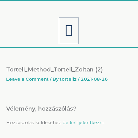
Skip
to
content
Menu
Torteli_Method_Torteli_Zoltan (2)
Leave a Comment
/ By
torteliz
/
2021-08-26
Vélemény, hozzászólás?
Hozzászólás küldéséhez
be kell jelentkezni
.