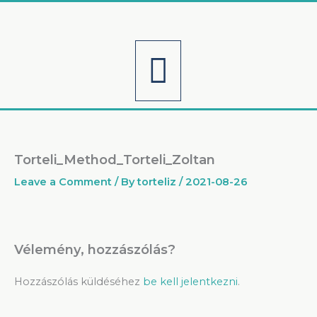
Skip
to
content
Menu
Torteli_Method_Torteli_Zoltan
Leave a Comment
/ By
torteliz
/
2021-08-26
Vélemény, hozzászólás?
Hozzászólás küldéséhez
be kell jelentkezni
.