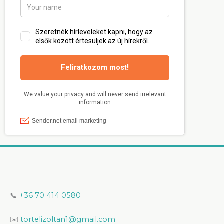
📞
+36 70 414 0580
✉️
tortelizoltan1@gmail.com